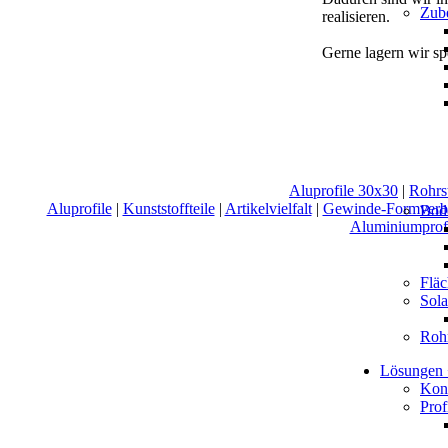
Zube
realisieren.
Gerne lagern wir spez
Aluprofile 30x30
|
Rohrs
Aluprofile
|
Kunststoffteile
|
Artikelvielfalt
|
Gewinde-Formverb
Bod
Aluminiumprof
Flä
Sol
Roh
Lösungen
Kons
Prof