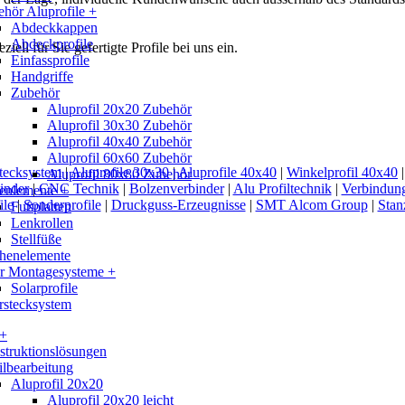
hör Aluprofile +
Abdeckkappen
Abdeckprofile
iell für Sie gefertigte Profile bei uns ein.
Einfassprofile
Handgriffe
Zubehör
Aluprofil 20x20 Zubehör
Aluprofil 30x30 Zubehör
Aluprofil 40x40 Zubehör
Aluprofil 60x60 Zubehör
tecksystem
|
Aluprofile 30x30
|
Aluprofile 40x40
|
Winkelprofil 40x40
Aluprofil 80x80 Zubehör
inder
|
CNC Technik
|
Bolzenverbinder
|
Alu Profiltechnik
|
Verbindung
enlemente +
ile
|
Sonderprofile
|
Druckguss-Erzeugnisse
|
SMT Alcom Group
|
Stan
Fußplatten
Lenkrollen
Stellfüße
chenelemente
ar Montagesysteme +
Solarprofile
rstecksystem
 +
truktionslösungen
ilbearbeitung
Aluprofil 20x20
Aluprofil 20x20 leicht