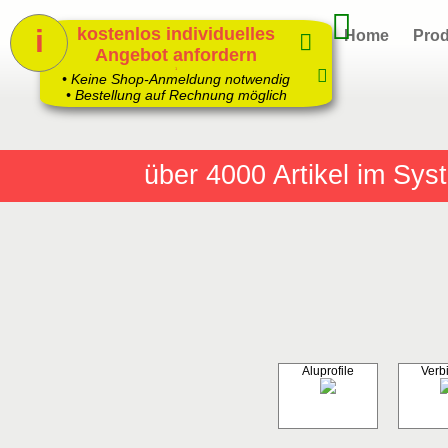
i
kostenlos individuelles
Home
Prod
Angebot anfordern
1
• Keine Shop-Anmeldung notwendig
• Bestellung auf Rechnung möglich
über 4000
Artikel im Sy
Aluprofile
Verb