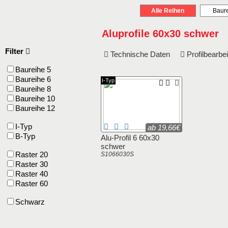
Alle Reihen
Baure
Aluprofile 60x30 schwer
Filter
Technische Daten
Profilbearb
Baureihe 5
Baureihe 6
I-Typ
Baureihe 8
Baureihe 10
Baureihe 12
I-Typ
ab 19,66€
B-Typ
Alu-Profil 6 60x30
schwer
Raster 20
S1066030S
Raster 30
Raster 40
Raster 60
Schwarz