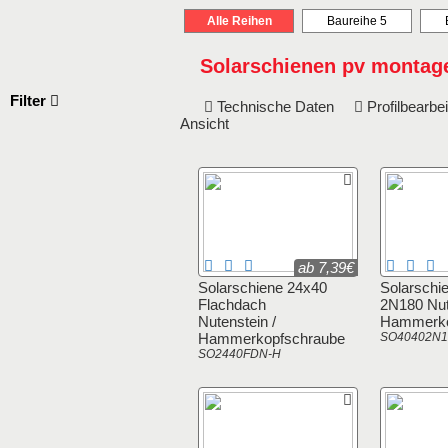
Alle Reihen
Baureihe 5
Solarschienen pv montag
Filter
Technische Daten
Profilbearb
Ansicht
ab 7,39€
Solarschiene 24x40
Solarschi
Flachdach
2N180 Nut
Nutenstein /
Hammerko
Hammerkopfschraube
SO40402N1
SO2440FDN-H