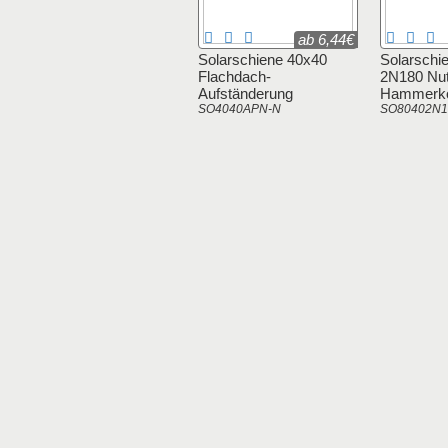
ab 6,44€
Solarschiene 40x40
Solarschi
Flachdach-
2N180 Nut
Aufständerung
Hammerko
SO4040APN-N
SO80402N1