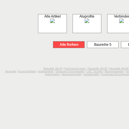
Alle Artikel
Aluprofile
Verbinde
Alle Reihen
Baureihe 5
Aluprofile 30x30
|
Rohrstecksystem
|
Aluprofile 30x30
|
Aluprofile 40x40
Aluprofile
|
Kunststoffteile
|
Artikelvielfalt
|
Gewinde-Formverbinder
|
CNC Technik
|
Bolzenverbinder
|
Al
Nutensteine
|
Aluminiumprofile
|
Sonderprofile
|
Druckguss-Erzeugniss