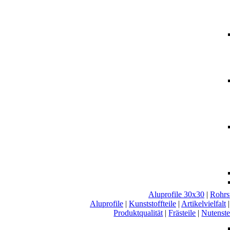
Aluprofile 30x30
|
Rohrs
Aluprofile
|
Kunststoffteile
|
Artikelvielfalt
Produktqualität
|
Frästeile
|
Nutenste