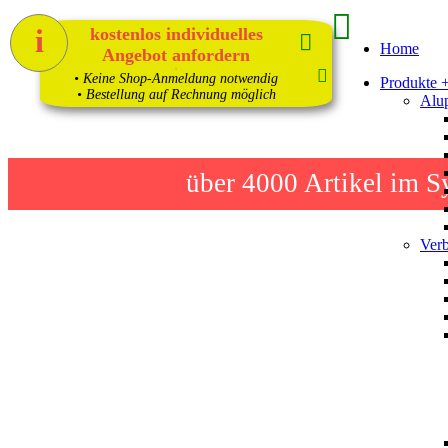
i
kostenlos individuelles
Home
Angebot anfordern
1
• Keine Shop-Anmeldung notwendig
Produkte 
• Bestellung auf Rechnung möglich
Alup
über 4000
Artikel im S
Verb