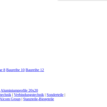
he 8
Baureihe 10
Baureihe 12
|
Aluminiumprofile 20x20
ltechnik
|
Verbindungstechnik
|
Sonderteile
|
Alcom Group
|
Stanzteile-Biegeteile