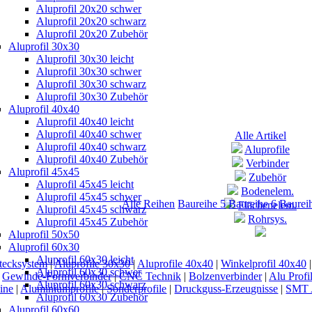
Aluprofil 20x20 schwer
Aluprofil 20x20 schwarz
Aluprofil 20x20 Zubehör
Aluprofil 30x30
Aluprofil 30x30 leicht
Aluprofil 30x30 schwer
Aluprofil 30x30 schwarz
Aluprofil 30x30 Zubehör
Aluprofil 40x40
Aluprofil 40x40 leicht
Aluprofil 40x40 schwer
Alle Artikel
Aluprofil 40x40 schwarz
Aluprofile
Aluprofil 40x40 Zubehör
Verbinder
Aluprofil 45x45
Zubehör
Aluprofil 45x45 leicht
Bodenelem.
Aluprofil 45x45 schwer
Alle Reihen
Baureihe 5
Baureihe 6
Baurei
Flächenelem.
Aluprofil 45x45 schwarz
Rohrsys.
Aluprofil 45x45 Zubehör
Aluprofil 50x50
Aluprofil 60x30
Aluprofil 60x30 leicht
tecksystem
|
Aluprofile 30x30
|
Aluprofile 40x40
|
Winkelprofil 40x40
Aluprofil 60x30 schwer
|
Gewinde-Formverbinder
|
CNC Technik
|
Bolzenverbinder
|
Alu Profi
Aluprofil 60x30 schwarz
ine
|
Aluminiumprofile
|
Sonderprofile
|
Druckguss-Erzeugnisse
|
SMT 
Aluprofil 60x30 Zubehör
Aluprofil 60x60