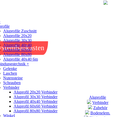
+
rofile
Aluprofile Zuschnitt
Aluprofile 20x20
Aluprofile 30x30
Aluprofile 40x40
ystembaukasten
Aluprofile 60x60
Aluprofile 80x80
Aluprofile 40x40 6m
indungstechnik +
Gelenke
Laschen
Nutensteine
Schrauben
Verbinder
Aluprofil 20x20 Verbinder
Aluprofil 30x30 Verbinder
Aluprofile
Aluprofil 40x40 Verbinder
Verbinder
Aluprofil 60x60 Verbinder
Zubehör
Aluprofil 80x80 Verbinder
Bodenelem.
Winkel