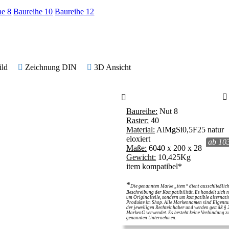
he 8
Baureihe 10
Baureihe 12
ild
Zeichnung DIN
3D Ansicht
Baureihe:
Nut 8
Raster:
40
Material:
AlMgSi0,5F25 natur
eloxiert
ab 10
Maße:
6040 x 200 x 28
Gewicht:
10,425Kg
item kompatibel*
*
Die genannten Marke „item“ dient ausschließlich
Beschreibung der Kompatibilität. Es handelt sich n
um Originalteile, sondern um kompatible alternati
Produkte im Shop. Alle Markennamen sind Eigent
der jeweiligen Rechteinhaber und werden gemäß § 
MarkenG verwendet. Es besteht keine Verbindung z
genannten Unternehmen.