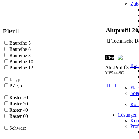
Zube
Aluprofil 2
Filter
Technische
Baureihe 5
Baureihe 6
Baureihe 8
I-Typ
Baureihe 10
Bod
Alu-Profil 8 200
Baureihe 12
S10820028S
I-Typ
B-Typ
Flä
Sol
Raster 20
Raster 30
Roh
Raster 40
Lösungen
Raster 60
Kons
Prof
Schwarz