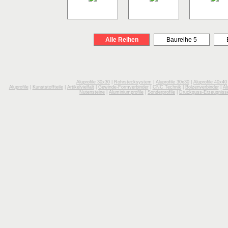
Alle Reihen
Baureihe 5
Aluprofile 30x30
|
Rohrstecksystem
|
Aluprofile 30x30
|
Aluprofile 40x40
Aluprofile
|
Kunststoffteile
|
Artikelvielfalt
|
Gewinde-Formverbinder
|
CNC Technik
|
Bolzenverbinder
|
Al
Nutensteine
|
Aluminiumprofile
|
Sonderprofile
|
Druckguss-Erzeugniss