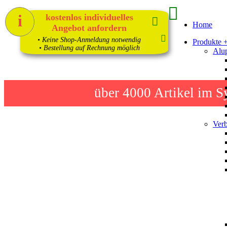
i
kostenlos individuelles
Home
Angebot anfordern
1
• Keine Shop-Anmeldung notwendig
Produkte 
• Bestellung auf Rechnung möglich
Alup
über 4000
Artikel im S
Verb