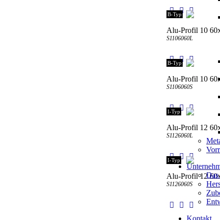
B-Typ
Alu-Profil 10 60x
S1106060L
B-Typ
Alu-Profil 10 60
S1106060S
I-Typ
Alu-Profil 12 60x
S1126060L
Meta
Vorr
I-Typ
Unterneh
Das
Alu-Profil 12 60
Hers
S1126060S
Zube
Entw
Kontakt