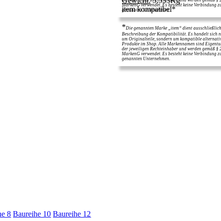
Gewicht:
5,533Kg
MarkenG verwendet. Es besteht keine Verbindung z
item kompatibel*
genannten Unternehmen.
*
Die genannten Marke „item“ dient ausschließlich
Beschreibung der Kompatibilität. Es handelt sich n
um Originalteile, sondern um kompatible alternati
Produkte im Shop. Alle Markennamen sind Eigent
der jeweiligen Rechteinhaber und werden gemäß § 
MarkenG verwendet. Es besteht keine Verbindung z
genannten Unternehmen.
he 8
Baureihe 10
Baureihe 12