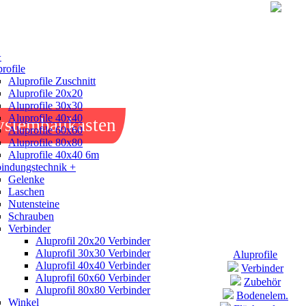
+
rofile
Aluprofile Zuschnitt
Aluprofile 20x20
Aluprofile 30x30
Aluprofile 40x40
ystembaukasten
Aluprofile 60x60
Aluprofile 80x80
Aluprofile 40x40 6m
indungstechnik +
Gelenke
Laschen
Nutensteine
Schrauben
Verbinder
Aluprofil 20x20 Verbinder
Aluprofil 30x30 Verbinder
Aluprofile
Aluprofil 40x40 Verbinder
Verbinder
Aluprofil 60x60 Verbinder
Zubehör
Aluprofil 80x80 Verbinder
Bodenelem.
Winkel