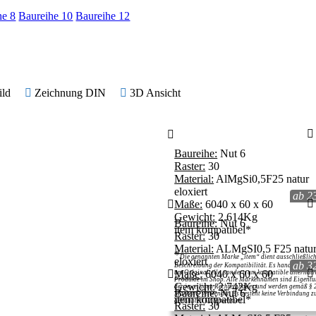
he 8
Baureihe 10
Baureihe 12
ild
Zeichnung DIN
3D Ansicht
Baureihe:
Nut 6
Raster:
30
Material:
AlMgSi0,5F25 natur
eloxiert
ab 2
Maße:
6040 x 60 x 60
Gewicht:
2,614Kg
Baureihe:
Nut 6
item kompatibel*
Raster:
30
Material:
ALMgSI0,5 F25 natu
*
Die genannten Marke „item“ dient ausschließlich
eloxiert
ab 3
Beschreibung der Kompatibilität. Es handelt sich n
Maße:
6040 x 60 x 60
um Originalteile, sondern um kompatible alternati
Produkte im Shop. Alle Markennamen sind Eigent
Gewicht:
2,742Kg
der jeweiligen Rechteinhaber und werden gemäß § 
Baureihe:
Nut 6
MarkenG verwendet. Es besteht keine Verbindung z
item kompatibel*
genannten Unternehmen.
Raster:
30