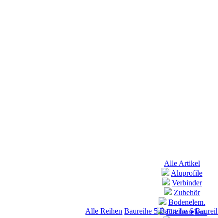
Alle Artikel
Aluprofile
Verbinder
Zubehör
Bodenelem.
Alle Reihen
Baureihe 5
Baureihe 6
Baurei
Flächenelem.