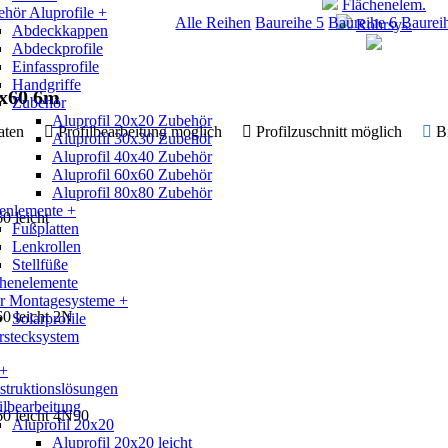
Flächenelem.
hör Aluprofile +
Alle Reihen
Baureihe 5
Baureihe 6
Baurei
Rohrsys.
Abdeckkappen
Abdeckprofile
Einfassprofile
Handgriffe
0x60 6m
Zubehör
Aluprofil 20x20 Zubehör
 Daten
Profilbearbeitung möglich
Profilzuschnitt möglich
B
Aluprofil 30x30 Zubehör
Aluprofil 40x40 Zubehör
Aluprofil 60x60 Zubehör
Aluprofil 80x80 Zubehör
enlemente +
0 leicht
Fußplatten
Lenkrollen
Stellfüße
chenelemente
ar Montagesysteme +
60 leicht 2N
Solarprofile
rstecksystem
 +
truktionslösungen
ilbearbeitung
60 leicht 4N90
Aluprofil 20x20
Aluprofil 20x20 leicht