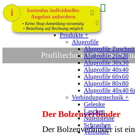
i
kostenlos individuelles
Angebot anfordern
1
Home
• Keine Shop-Anmeldung notwendig
• Bestellung auf Rechnung möglich
Produkte +
Aluprofile
Aluprofile Zuschnit
Profiltechnik in Industriequ
Aluprofile 20x20
Aluprofile 30x30
Aluprofile 40x40
Aluprofile 60x60
Aluprofile 80x80
Aluprofile 40x40 
Verbindungstechnik +
Gelenke
Laschen
Der Bolzenverbinder
Nutensteine
Schrauben
Der Bolzenverbinder ist ein
Verbinder