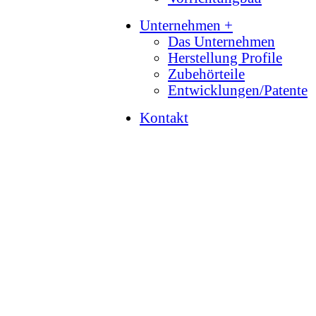
Unternehmen +
Das Unternehmen
Herstellung Profile
Zubehörteile
Entwicklungen/Patente
Kontakt