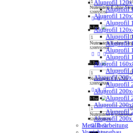
Aluprofil 120
Nutenstein 8 ohne Ste
Aluprofil
S208NSOS6
Aluprofil 120
Aluprofil
I-Typ
Aluprofil 120
Aluprofil 
Aluprofil
Nutenstein 8 ohne Steg
S208NSOS6R
Aluprofil
Aluprofil
Aluprofil 160
I-Typ
Aluprofil
Aluprofil 200
Nutenstein 8 PA M6
Aluprofil
S208NSPAM6
Aluprofil 200
Aluprofil
I-Typ
Aluprofil 200
Aluprofil
Nutenstein 8 schiebba
Aluprofil 200
S208NSSBGS6
Metallbearbeitung
Vorrichtungbau