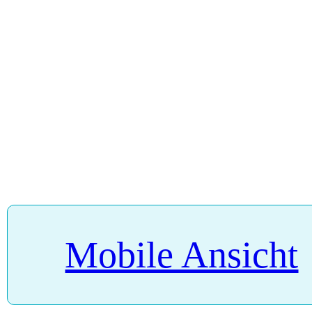
Mobile Ansicht