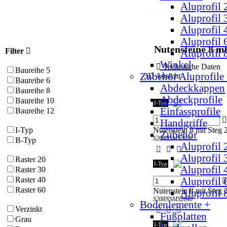
Aluprofil 
Aluprofil 
Aluprofil 
Aluprofil 
Nutensteine 8 m
Filter
Aluprofil 
Winkel
Technische Date
Baureihe 5
Zubehör Aluprofile
3D Ansicht
Baureihe 6
Abdeckkappen
Baureihe 8
Abdeckprofile
Baureihe 10
I-Typ
Einfassprofile
Baureihe 12
Handgriffe
Nutenstein 8 mit St
I-Typ
Zubehör
S208NSMS2630
B-Typ
Aluprofil
Aluprofil
Raster 20
I-Typ
Aluprofil
Raster 30
Raster 40
Aluprofil
Raster 60
Nutenstein 8 mit St
Aluprofil
S208NSMS2640
Bodenlemente +
Verzinkt
Fußplatten
Grau
I-Typ