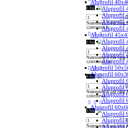
Aluprofil 40x4
Aluprofil 
I-Typ
Aluprofil
Aluprofil
Nutenstein 8 mit Ste
Aluprofil
S208NSMS6L19
Aluprofil 45x4
Aluprofil 
I-Typ
Aluprofil
Aluprofil
Nutenstein 8 mit Steg
Aluprofil
S208NSMS6L19R
Aluprofil 50x5
Aluprofil 60x3
I-Typ
Aluprofil 
Aluprofil
Nutenstein 8 mit Steg 
Aluprofil
S208NSMS6R
Aluprofil
Aluprofil 60x6
I-Typ
Aluprofil 
Aluprofil
Nutenstein 8 mit Steg
Aluprofil