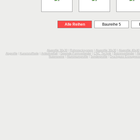
Alle Reihen
Baureihe 5
Aluprofile 30x30
|
Rohrstecksystem
|
Aluprofile 30x30
|
Aluprofile 40x40
Aluprofile
|
Kunststoffteile
|
Artikelvielfalt
|
Gewinde-Formverbinder
|
CNC Technik
|
Bolzenverbinder
|
Al
Nutensteine
|
Aluminiumprofile
|
Sonderprofile
|
Druckguss-Erzeugniss