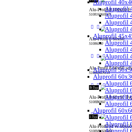
Aluprofil 40x4
Aluprofil 
Alu-Profil 8 160x60 E
S10816060E4N
Aluprofil
Aluprofil
Aluprofil
Aluprofil 45x4
Alu-Profil 8 60x60
Aluprofil 
S1086060
Aluprofil
Aluprofil
Aluprofil
Alu-Profil 8 60x60 sc
Aluprofil 50x5
S1086060SCH
Aluprofil 60x3
Aluprofil 
B-Typ
Aluprofil
Aluprofil
Alu-Profil 8 60x60 Ty
S108B6060
Aluprofil
Aluprofil 60x6
Aluprofil 
I-Typ
Aluprofil
Alu-Profil M W 60x6
Aluprofil
S108MW60606E