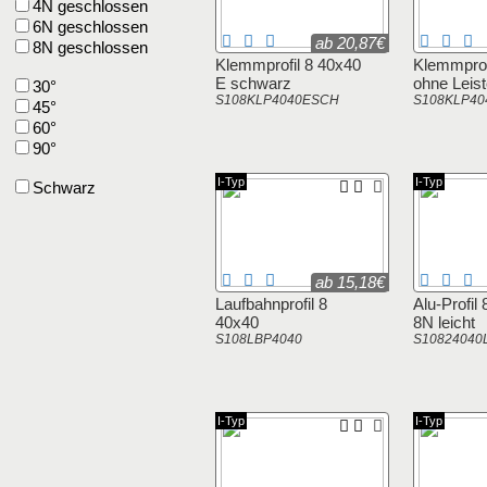
4N geschlossen
6N geschlossen
ab 20,87€
8N geschlossen
Klemmprofil 8 40x40
Klemmprof
E schwarz
ohne Leis
30°
S108KLP4040ESCH
S108KLP40
45°
60°
90°
I-Typ
I-Typ
Schwarz
ab 15,18€
Laufbahnprofil 8
Alu-Profil
40x40
8N leicht
S108LBP4040
S10824040
I-Typ
I-Typ