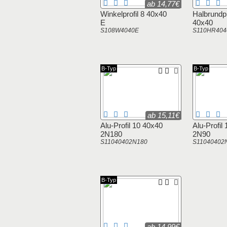
ab 14,77€
Winkelprofil 8 40x40
Halbrundpr
E
40x40
S108W4040E
S110HR404
B-Typ
B-Typ
ab 15,11€
Alu-Profil 10 40x40
Alu-Profil
2N180
2N90
S11040402N180
S11040402
B-Typ
ab 14,99€