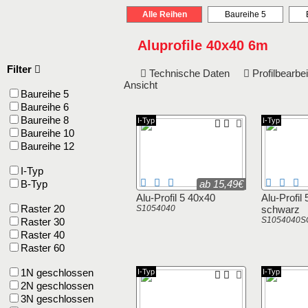
Alle Reihen
Baureihe 5
Aluprofile 40x40 6m
Filter
Technische Daten
Profilbearb
Ansicht
Baureihe 5
Baureihe 6
Baureihe 8
I-Typ
I-Typ
Baureihe 10
Baureihe 12
I-Typ
B-Typ
ab 15,49€
Alu-Profil 5 40x40
Alu-Profil
Raster 20
S1054040
schwarz
S1054040S
Raster 30
Raster 40
Raster 60
1N geschlossen
I-Typ
I-Typ
2N geschlossen
3N geschlossen