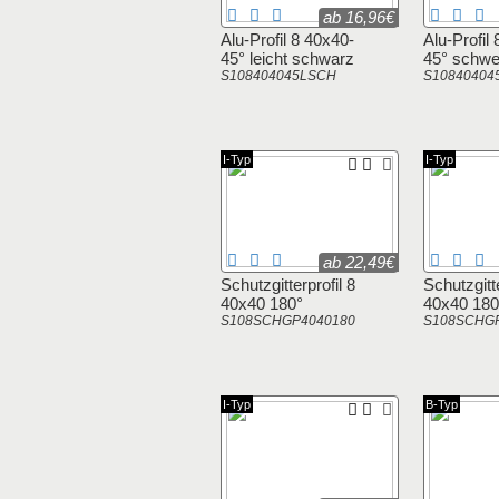
ab 16,96€
Alu-Profil 8 40x40-
Alu-Profil
45° leicht schwarz
45° schwe
S108404045LSCH
S10840404
I-Typ
I-Typ
ab 22,49€
Schutzgitterprofil 8
Schutzgitte
40x40 180°
40x40 180
S108SCHGP4040180
S108SCHG
I-Typ
B-Typ