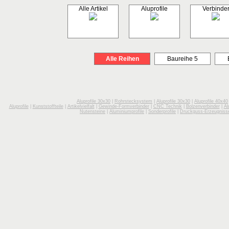
Alle Artikel
Aluprofile
Verbinde
Alle Reihen
Baureihe 5
Aluprofile 30x30
|
Rohrstecksystem
|
Aluprofile 30x30
|
Aluprofile 40x40
Aluprofile
|
Kunststoffteile
|
Artikelvielfalt
|
Gewinde-Formverbinder
|
CNC Technik
|
Bolzenverbinder
|
Al
Nutensteine
|
Aluminiumprofile
|
Sonderprofile
|
Druckguss-Erzeugniss