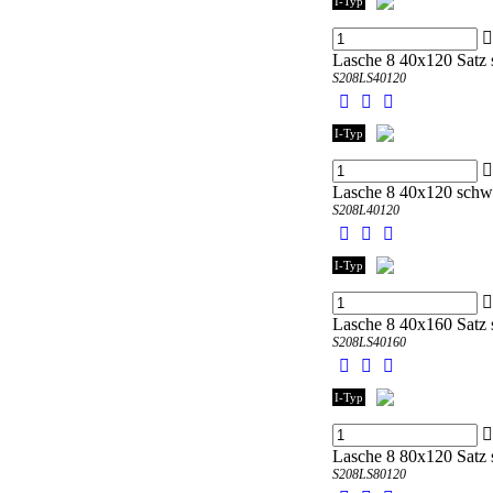
I-Typ
Lasche 8 40x120 Satz
S208LS40120
I-Typ
Lasche 8 40x120 schw
S208L40120
I-Typ
Lasche 8 40x160 Satz
S208LS40160
I-Typ
Lasche 8 80x120 Satz
S208LS80120