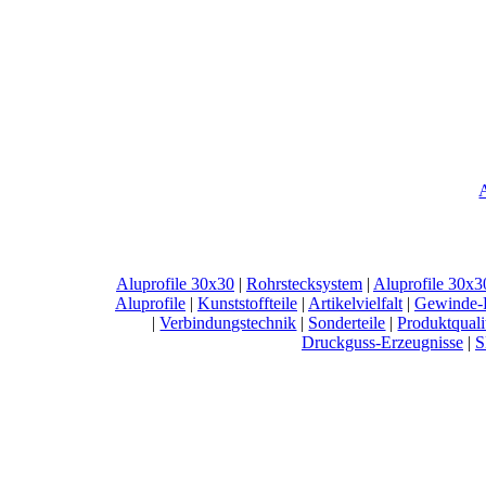
Aluprofile 30x30
|
Rohrstecksystem
|
Aluprofile 30x3
Aluprofile
|
Kunststoffteile
|
Artikelvielfalt
|
Gewinde-
|
Verbindungstechnik
|
Sonderteile
|
Produktquali
Druckguss-Erzeugnisse
|
S