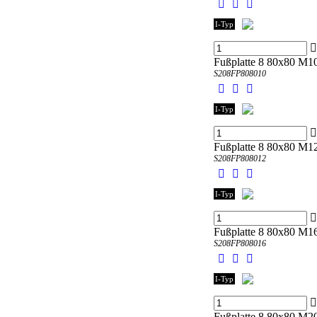
I-Typ
Fußplatte 8 80x80 M1
S208FP808010
I-Typ
Fußplatte 8 80x80 M1
S208FP808012
I-Typ
Fußplatte 8 80x80 M1
S208FP808016
I-Typ
Fußplatte 8 80x80 M2