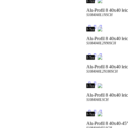
I-Typ
Alu-Profil 8 40x40 lei
S1084040L1NSCH
I-Typ
Alu-Profil 8 40x40 lei
S1084040L2N90SCH
I-Typ
Alu-Profil 8 40x40 le
S1084040L2N180SCH
I-Typ
Alu-Profil 8 40x40 lei
S1084040LSCH
I-Typ
Alu-Profil 8 40x40-45°
S108404045LSCH