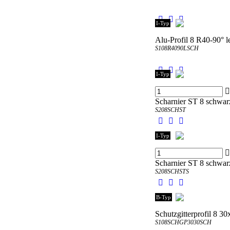
I-Typ
Alu-Profil 8 R40-90° l
S108R4090LSCH
I-Typ
Scharnier ST 8 schwar
S208SCHST
I-Typ
Scharnier ST 8 schwar
S208SCHSTS
B-Typ
Schutzgitterprofil 8 3
S108SCHGP3030SCH