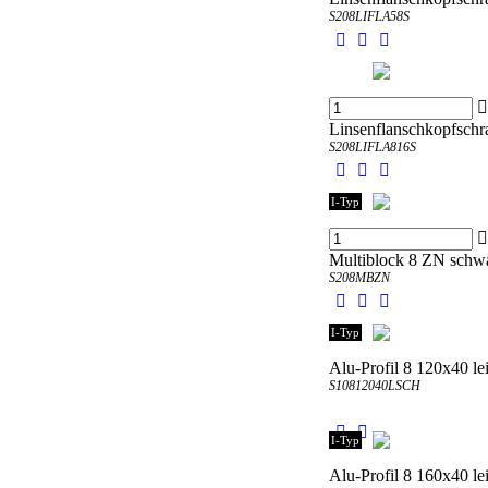
S208LIFLA58S
Linsenflanschkopfsch
S208LIFLA816S
I-Typ
Multiblock 8 ZN schw
S208MBZN
I-Typ
Alu-Profil 8 120x40 le
S10812040LSCH
I-Typ
Alu-Profil 8 160x40 le