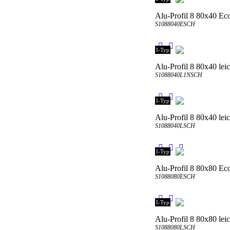
Alu-Profil 8 80x40 Ec
S1088040ESCH
I-Typ
Alu-Profil 8 80x40 lei
S1088040L1NSCH
I-Typ
Alu-Profil 8 80x40 lei
S1088040LSCH
I-Typ
Alu-Profil 8 80x80 Ec
S1088080ESCH
I-Typ
Alu-Profil 8 80x80 lei
S1088080LSCH