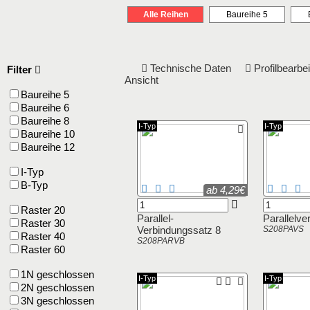
Alle Reihen
Baureihe 5
Technische Daten
Profilbearb
Filter
Ansicht
Baureihe 5
Baureihe 6
Baureihe 8
I-Typ
I-Typ
Baureihe 10
Baureihe 12
I-Typ
B-Typ
ab 4,29€
Raster 20
Parallel-
Parallelve
Raster 30
Verbindungssatz 8
S208PAVS
Raster 40
S208PARVB
Raster 60
1N geschlossen
I-Typ
I-Typ
2N geschlossen
3N geschlossen