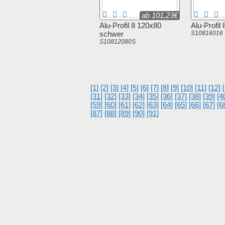
ab 101,23€
Alu-Profil 8 120x80
Alu-Profil
schwer
S10816016
S10812080S
[1]
[2]
[3]
[4]
[5]
[6]
[7]
[8]
[9]
[10]
[11]
[12]
[31]
[32]
[33]
[34]
[35]
[36]
[37]
[38]
[39]
[4
[59]
[60]
[61]
[62]
[63]
[64]
[65]
[66]
[67]
[6
[87]
[88]
[89]
[90]
[91]