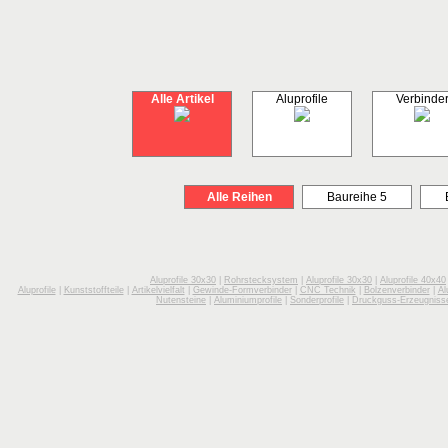
Alle Artikel
Aluprofile
Verbinde
Alle Reihen
Baureihe 5
Aluprofile 30x30
|
Rohrstecksystem
|
Aluprofile 30x30
|
Aluprofile 40x40
Aluprofile
|
Kunststoffteile
|
Artikelvielfalt
|
Gewinde-Formverbinder
|
CNC Technik
|
Bolzenverbinder
|
Al
Nutensteine
|
Aluminiumprofile
|
Sonderprofile
|
Druckguss-Erzeugniss