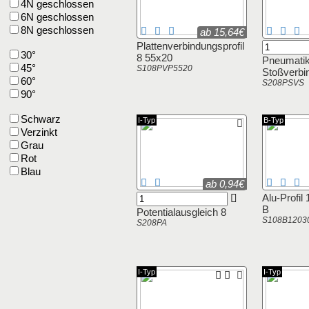
4N geschlossen
6N geschlossen
8N geschlossen
ab 15,64€
Plattenverbindungsprofil
30°
8 55x20
Pneumatik
45°
S108PVP5520
Stoßverbi
60°
S208PSVS
90°
Schwarz
I-Typ
B-Typ
Verzinkt
Grau
Rot
Blau
ab 0,94€
Alu-Profil
B
Potentialausgleich 8
S108B1203
S208PA
I-Typ
I-Typ