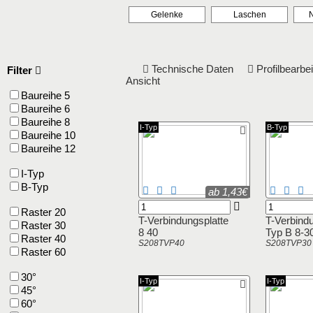
Gelenke
Laschen
N
Technische Daten
Profilbearb
Filter
Ansicht
Baureihe 5
Baureihe 6
Baureihe 8
I-Typ
B-Typ
Baureihe 10
Baureihe 12
I-Typ
B-Typ
ab 1,43€
Raster 20
T-Verbindungsplatte
T-Verbindu
Raster 30
8 40
Typ B 8-3
Raster 40
S208TVP40
S208TVP30
Raster 60
30°
I-Typ
I-Typ
45°
60°