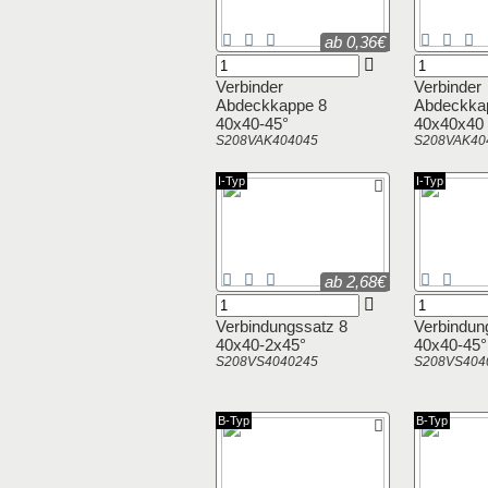
ab 0,36€
Verbinder
Verbinder
Abdeckkappe 8
Abdeckka
40x40-45°
40x40x40
S208VAK404045
S208VAK40
I-Typ
I-Typ
ab 2,68€
Verbindungssatz 8
Verbindun
40x40-2x45°
40x40-45°
S208VS4040245
S208VS404
B-Typ
B-Typ