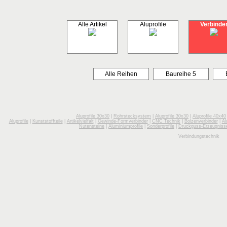
Alle Artikel
Aluprofile
Verbinde
Alle Reihen
Baureihe 5
Aluprofile 30x30
|
Rohrstecksystem
|
Aluprofile 30x30
|
Aluprofile 40x40
Aluprofile
|
Kunststoffteile
|
Artikelvielfalt
|
Gewinde-Formverbinder
|
CNC Technik
|
Bolzenverbinder
|
Al
Nutensteine
|
Aluminiumprofile
|
Sonderprofile
|
Druckguss-Erzeugniss
Verbindungstechnik