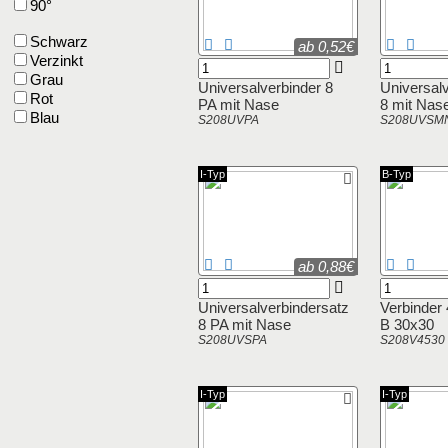
90°
Schwarz
ab 0,52€
Verzinkt
Grau
Universalverbinder 8
Universal
Rot
PA mit Nase
8 mit Nas
Blau
S208UVPA
S208UVSM
I-Typ
B-Typ
ab 0,88€
Universalverbindersatz
Verbinder 
8 PA mit Nase
B 30x30
S208UVSPA
S208V4530
I-Typ
I-Typ