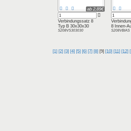
ab 2,89€
Verbindungssatz 8
Verbindun
Typ B 30x30x30
8 Innen-A
S208VS303030
S208VBIAS
[1]
[2]
[3]
[4]
[5]
[6]
[7]
[8]
[9]
[10]
[11]
[12]