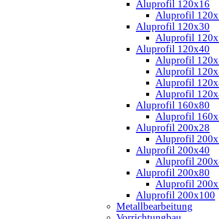
Aluprofil 120x16
Aluprofil 120
Aluprofil 120x30
Aluprofil 120
Aluprofil 120x40
Aluprofil 120x
Aluprofil 120
Aluprofil 120
Aluprofil 120
Aluprofil 160x80
Aluprofil 160
Aluprofil 200x28
Aluprofil 200
Aluprofil 200x40
Aluprofil 200
Aluprofil 200x80
Aluprofil 200
Aluprofil 200x100
Metallbearbeitung
Vorrichtungbau