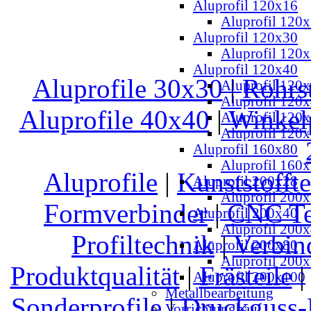
Aluprofil 120x16
Aluprofil 120
Aluprofil 120x30
Aluprofil 120
Aluprofil 120x40
Aluprofile 30x30
|
Rohrs
Aluprofil 120x
Aluprofil 120
Aluprofile 40x40
|
Winkel
Aluprofil 120
Aluprofil 120
Aluprofil 160x80
Aluprofil 160
Aluprofile
|
Kunststoffte
Aluprofil 200x28
Aluprofil 200
Formverbinder
|
CNC Te
Aluprofil 200x40
Aluprofil 200
Profiltechnik
|
Verbin
Aluprofil 200x80
Aluprofil 200
Produktqualität
|
Frästeile
Aluprofil 200x100
Metallbearbeitung
Sonderprofile
|
Druckguss-
Vorrichtungbau