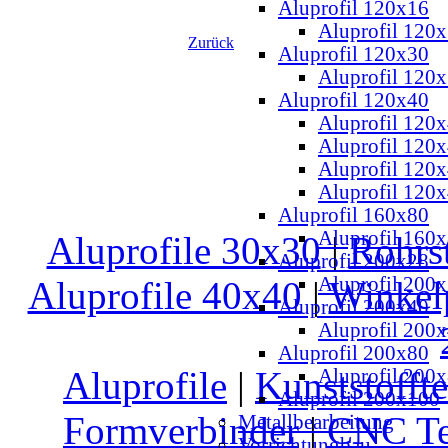
Aluprofil 120x16
Aluprofil 120
Zurück
Aluprofil 120x30
Aluprofil 120
Aluprofil 120x40
Aluprofil 120x
Aluprofil 120
Aluprofil 120
Aluprofil 120
Aluprofil 160x80
Aluprofil 160
Aluprofile 30x30
|
Rohrs
Aluprofil 200x28
Aluprofil 200
Aluprofile 40x40
|
Winkel
Aluprofil 200x40
Aluprofil 200
Aluprofil 200x80
Aluprofile
|
Kunststoffte
Aluprofil 200
Aluprofil 200x100
Formverbinder
|
CNC Te
Metallbearbeitung
Vorrichtungbau