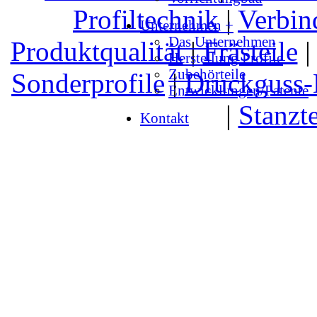
Profiltechnik
|
Verbin
Unternehmen +
Das Unternehmen
Produktqualität
|
Frästeile
Herstellung Profile
Zubehörteile
Sonderprofile
|
Druckguss-
Entwicklungen/Patente
|
Stanzte
Kontakt