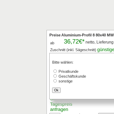
Preise Aluminium-Profil 8 80x40 MW-
36,72€*
netto, Lieferun
ab
günstig
Zuschnitt (inkl. Sägeschnitt)
Zuschnitt
-Stückpreis anfragen
Stk x
mm (Millimeter
Bitte wählen:
Privatkunde
Der Zuschnitt ist von 20mm bis max.
Versand mit Paketdienst ist bis 2400
Geschäftskunde
sonstige
Stangenware
Ok
günstigen
Stangen
-
Tagespreis
anfragen