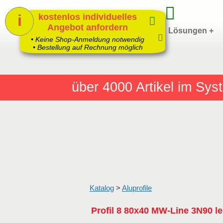
i
kostenlos individuelles
Angebot anfordern
Home
Produkte +
Lösungen +
1
• Keine Shop-Anmeldung notwendig
• Bestellung auf Rechnung möglich
über 4000
Artikel im Sy
Katalog
>
Aluprofile
Profil 8 80x40 MW-Line 3N90 le